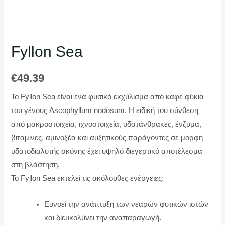
Fyllon Sea
€
49.39
Το Fyllon Sea είναι ένα φυσικό εκχύλισμα από καφέ φύκια
του γένους Ascophyllum nodosum. Η ειδική του σύνθεση
από μακροστοιχεία, ιχνοστοιχεία, υδατάνθρακες, ένζυμα,
βιταμίνες, αμινοξέα και αυξητικούς παράγοντες σε μορφή
υδατοδιαλυτής σκόνης έχει υψηλό διεγερτικό αποτέλεσμα
στη βλάστηση.
Το Fyllon Sea εκτελεί τις ακόλουθες ενέργειες:
Ευνοεί την ανάπτυξη των νεαρών φυτικών ιστών
και διευκολύνει την αναπαραγωγή.